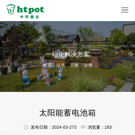
首
页
关
于
产
PRODUCT SOLUTION
我
品
解
一站化解决方案
们
中
决
服
智慧、绿色、节能、洁净
心
方
务
媒
案
支
体
联
持
中
系
太阳能蓄电池箱
心
我
发布日期：2024-03-273
浏览量：183
们